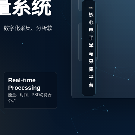
量系统
统
采
集
核
平
心
台
标
、数字化采集、分析软
与
准
电
二
测
子
次
量
学
开
仪
发
器
与
采
集
平
Real-time
台
Processing
能量、时间、PSD与符合
分析