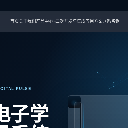
首页
关于我们
产品中心
二次开发与集成
应用方案
联系咨询
IGITAL PULSE
完
电子学
整
测
量
系