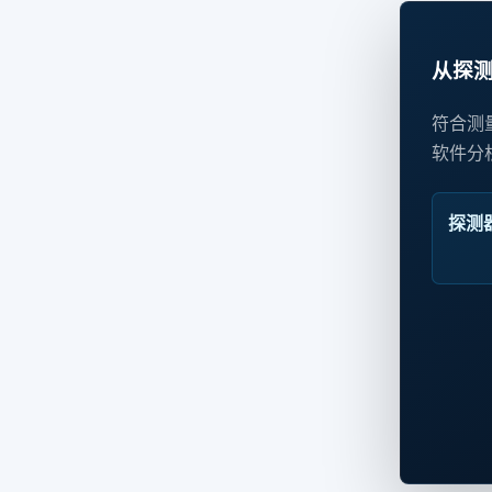
从探
符合测
软件分
探测