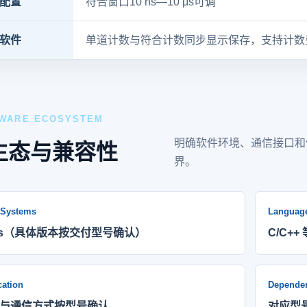
配置
符合窗口10 ns—10 μs可调
软件
单道计数与符合计数同步显示保存，支持计数
WARE ECOSYSTEM
明确软件环境、通信接口和
生态与兼容性
界。
 Systems
Languag
ows（具体版本按交付型号确认）
C/C+
ation
Depende
与通信方式按型号确认
对应型