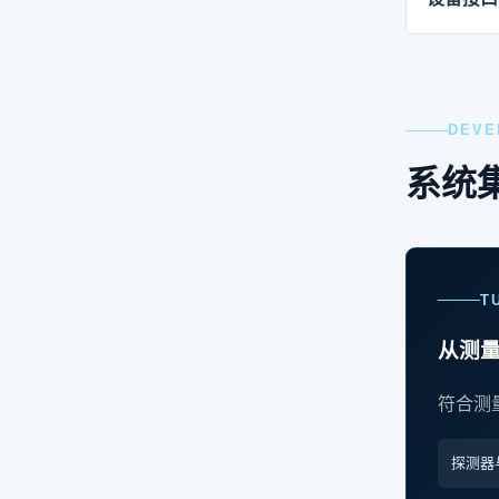
DEVE
系统
T
从测
符合测
探测器