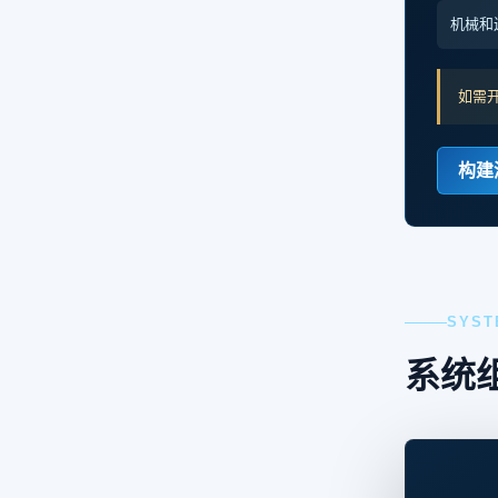
机械和
如需
构建
SYST
系统