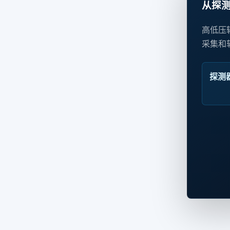
从探
高低压转
采集和
探测