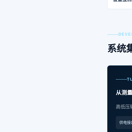
DEVE
系统
T
从测
高低压
供电接